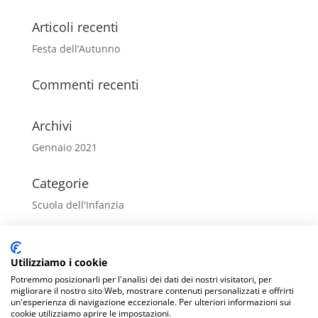
Articoli recenti
Festa dell’Autunno
Commenti recenti
Archivi
Gennaio 2021
Categorie
Scuola dell'Infanzia
Meta
Utilizziamo i cookie
Accedi
Potremmo posizionarli per l'analisi dei dati dei nostri visitatori, per
Feed dei contenuti
migliorare il nostro sito Web, mostrare contenuti personalizzati e offrirti
un'esperienza di navigazione eccezionale. Per ulteriori informazioni sui
Feed dei commenti
cookie utilizziamo aprire le impostazioni.